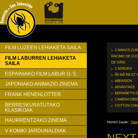
FILM LUZEEN LEHIAKETA SAILA
2 MANOS ZUR
RACIMO DE OJ
FILM LABURREN LEHIAKETA
DE GRIS
SAILA
2 SOEURS
ESPAINIAKO FILM LABUR O. S.
Ã€ MÃ¨RE ET
ABRASION
JAPONIAKO ANIMAZIO ZINEMA
ADVANTAGE
BERNIÂ€™S 
FRANK HENENLOTTER
CAMERA OBS
BERRESKURATUTAKO
COTTON CAN
KLASIKOAK
HAURRENTZAKO ZINEMA
Hemen zaude:
Hasi
V KOMIKI JARDUNALDIAK
NEXT