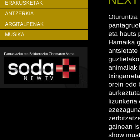
ERAKUSKETAK
ANTZERKIA
Oturuntza 
ARGITALPENAK
pantagruel
eta hauts 
MUSIKA
Hamaika g
antsietat
Fantasiazko eta Beldurrezko Zinemaren Astea:
guztietako
animaliak 
txingarret
orein edo 
aurkeztuta
lizunkeria
ezezagunak
zerbitzatz
gainean is
show must