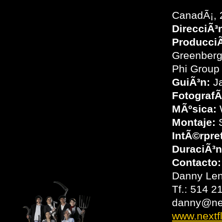
CanadÃ¡, 
DirecciÃ³
ProducciÃ
Greenberg
Phi Group
GuiÃ³n:
Ja
FotografÃ­
MÃºsica:
W
Montaje:
S
IntÃ©rpre
DuraciÃ³n
Contacto:
Danny Le
Tf.: 514 2
danny@nex
www.nextfl