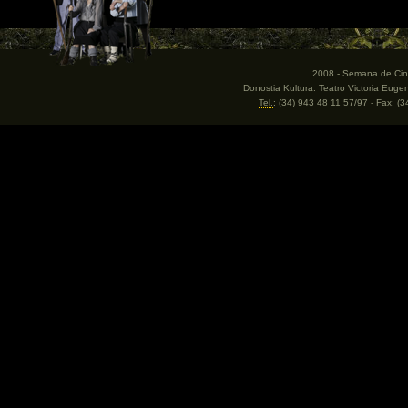
2008 - Semana de Cine
Donostia Kultura. Teatro Victoria Eug
Tel.
: (34) 943 48 11 57/97 - Fax: (