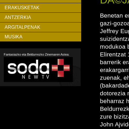
ERAKUSKETAK
Benetan er
ANTZERKIA
gazi-gozoa
ARGITALPENAK
Jeffrey Eu
MUSIKA
suizidentz
modukoa b
Elirentzat
Fantasiazko eta Beldurrezko Zinemaren Astea:
barrerik er
erakargarr
zuenak, eh
(bakardadea
dotorezia
beharraz h
Beldurrezk
zure bizit
John Ajvid