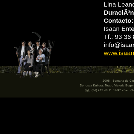
Lina Leand
DuraciÃ³n
Contacto:
Isaan Ent
Tf.: 93 36
info@isaa
www.isaan
2008 - Semana de Cine
Donostia Kultura. Teatro Victoria Eug
Tel.
: (34) 943 48 11 57/97 - Fax: (