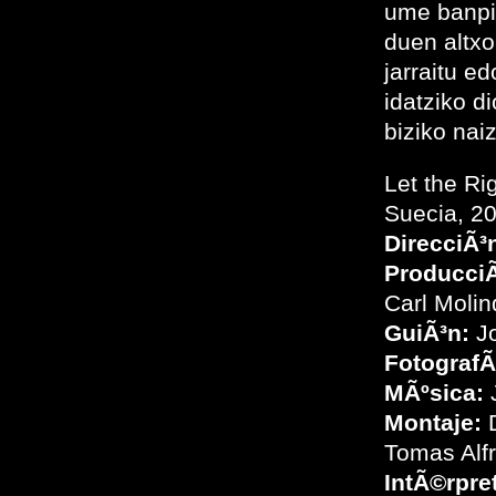
ume banpir
duen altxo
jarraitu e
idatziko d
biziko naiz
Let the Ri
Suecia, 2
DirecciÃ³
ProducciÃ
Carl Molin
GuiÃ³n:
Jo
FotografÃ­
MÃºsica:
Montaje:
D
Tomas Alf
IntÃ©rpre