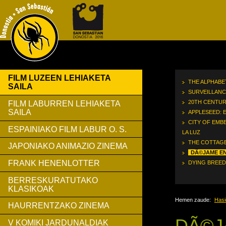
FILM LUZEEN LEHIAKETA
THE ALPHABE
SAILA
SURVEILLANC
20TH CENTUR
FILM LABURREN LEHIAKETA
SAILA
APPLESEED: 
CITY OF EMBE
ESPAINIAKO FILM LABUR O. S.
LA LUZ
THE COTTAG
JAPONIAKO ANIMAZIO ZINEMA
DÃ©JAME E
FRANK HENENLOTTER
DYING BREED
BERRESKURATUTAKO
KLASIKOAK
Hemen zaude:
Hasi
HAURRENTZAKO ZINEMA
DÃ©J
V KOMIKI JARDUNALDIAK