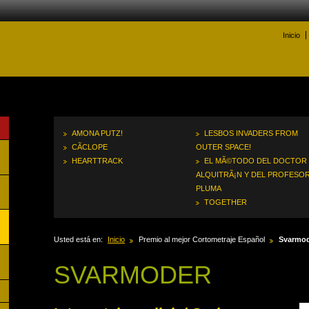
Inicio
AMONA PUTZ!
LESBOS INVADERS FROM
CÃ­CLOPE
OUTER SPACE!
HEARTTRACK
EL MÃ©TODO DEL DOCTOR
ALQUITRÃ¡N Y DEL PROFESO
PLUMA
TOGETHER
Usted está en:
Inicio
Premio al mejor Cortometraje Español
Svarmo
SVARMODER