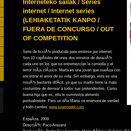
Interneteko sailak / Series
internet / Internet series
(LEHIAKETATIK KANPO /
FUERA DE CONCURSO / OUT
OF COMPETITION
Serie de ficciÃ³n producida para emitirse por internet.
Son 10 capÃ­tulos de unos dos minutos de duraciÃ³n
cada uno en los que se entremezclan la comedia y el
terror mÃ¡s clÃ¡sico. Marta es una joven que sueÃ±a con
encontrar el amor de su vida. Sin embargo, esta es una
misiÃ³n bastante difÃ­cil, ya que su madre tiene la mala
costumbre de devorar a todos sus pretendientes. Como
buena hija que es, ella le suministra alimento
puntualmente. Pero un dÃ­a Marta se enamora de verdad
y todo cambia.
www.svarmoder.com
EspaÃ±a, 2009
DirecciÃ³n: Paco Arasanz