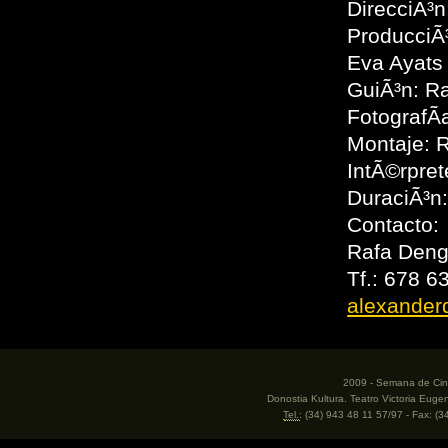
DirecciÃ³n
ProducciÃ
Eva Ayats 
GuiÃ³n: R
FotografÃ­
Montaje: 
IntÃ©rpret
DuraciÃ³n:
Contacto:
Rafa Deng
Tf.: 678 6
alexander
2009 - Semana de Cine
Donostia Kultura. Teatro Victoria Eug
Tel.
: (34) 943 48 11 57/97 - Fax: (