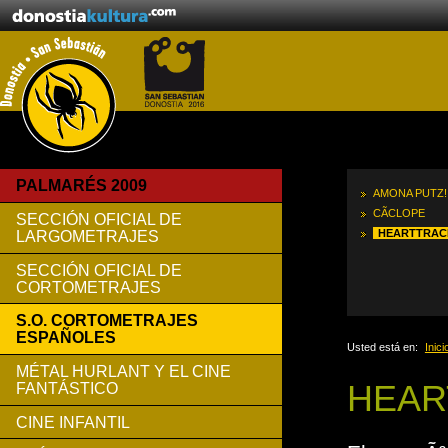
PALMARÉS 2009
AMONA PUTZ!
CÃ­CLOPE
SECCIÓN OFICIAL DE
HEARTTRAC
LARGOMETRAJES
SECCIÓN OFICIAL DE
CORTOMETRAJES
S.O. CORTOMETRAJES
ESPAÑOLES
Usted está en:
Inici
MÉTAL HURLANT Y EL CINE
HEAR
FANTÁSTICO
CINE INFANTIL