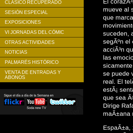
El corazÃ³
CLÁSICO RECUPERADO
mueve al s
SESIÓN ESPECIAL
que marca
EXPOSICIONES
movimiento
VI JORNADAS DEL CÓMIC
suceden, a
segÃºn el 
OTRAS ACTIVIDADES
acciÃ³n qu
NOTICIAS
las emocio
PALMARÉS HISTÓRICO
sicamente 
VENTA DE ENTRADAS Y
se puede v
ABONOS
real. El t
estÃ¡ sent
Sigue el día a día de la Semana en
que sea Ã
Dirige Raf
Soda new TV
maÃ±ana nu
EspaÃ±a,